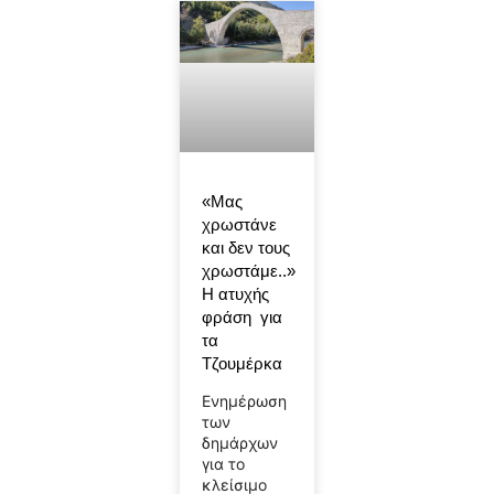
«Μας
χρωστάνε
και δεν τους
χρωστάμε..»
Η ατυχής
φράση για
τα
Τζουμέρκα
Ενημέρωση
των
δημάρχων
για το
κλείσιμο