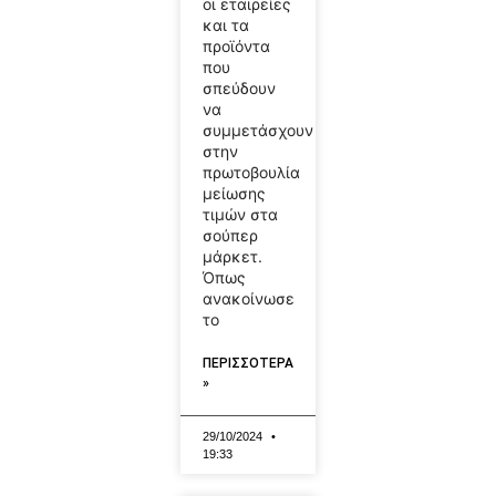
οι εταιρείες
και τα
προϊόντα
που
σπεύδουν
να
συμμετάσχουν
στην
πρωτοβουλία
μείωσης
τιμών στα
σούπερ
μάρκετ.
Όπως
ανακοίνωσε
το
ΠΕΡΙΣΣΟΤΕΡΑ
»
29/10/2024
19:33