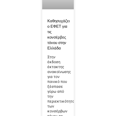
Καθησυχάζει
ο ΕΦΕΤ για
τις
κονσέρβες
τόνου στην
Ελλάδα
Στην
έκδοση
έκτακτης
ανακοίνωσης
για τον
πανικό που
ξέσπασε
γύρω από
την
περιεκτικότητα
των
κονσέρβων
τόνου σε