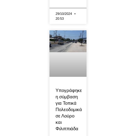
29/10/2024
20:53
Υπογράφηκε
η σύμβαση
για Τοπικά
Πολεοδομικά
σε Λούρο
και
Φιλιππιάδα