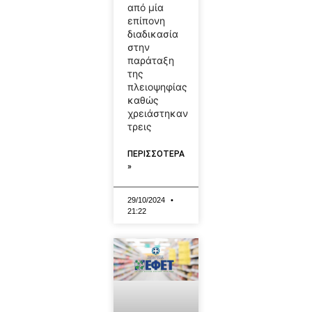
από μία
επίπονη
διαδικασία
στην
παράταξη
της
πλειοψηφίας
καθώς
χρειάστηκαν
τρεις
ΠΕΡΙΣΣΟΤΕΡΑ
»
29/10/2024
21:22