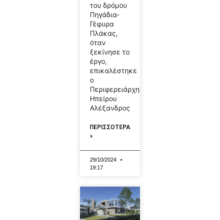
του δρόμου
Πηγάδια-
Γέφυρα
Πλάκας,
όταν
ξεκίνησε το
έργο,
επικαλέστηκε
ο
Περιφερειάρχης
Ηπείρου
Αλέξανδρος
ΠΕΡΙΣΣΟΤΕΡΑ
»
29/10/2024
19:17