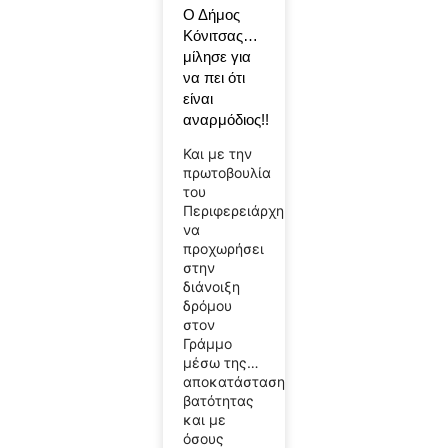
Ο Δήμος
Κόνιτσας…
μίλησε για
να πει ότι
είναι
αναρμόδιος!!
Και με την
πρωτοβουλία
του
Περιφερειάρχη
να
προχωρήσει
στην
διάνοιξη
δρόμου
στον
Γράμμο
μέσω της…
αποκατάστασης
βατότητας
και με
όσους