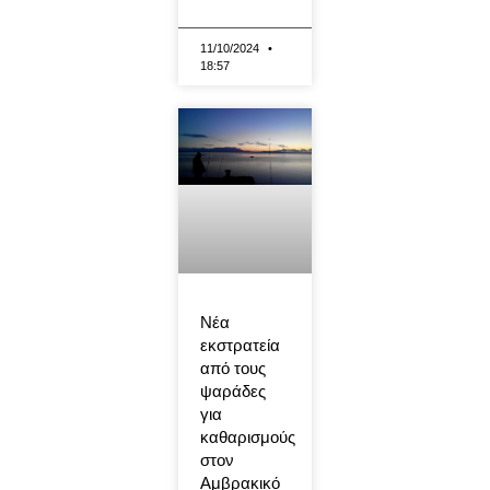
11/10/2024
18:57
Νέα
εκστρατεία
από τους
ψαράδες
για
καθαρισμούς
στον
Αμβρακικό