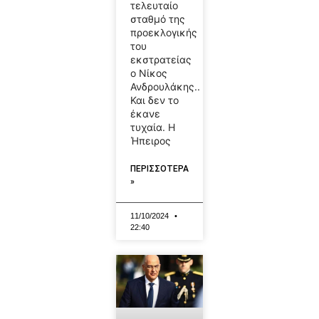
τελευταίο
σταθμό της
προεκλογικής
του
εκστρατείας
ο Νίκος
Ανδρουλάκης..
Και δεν το
έκανε
τυχαία. Η
Ήπειρος
ΠΕΡΙΣΣΟΤΕΡΑ
»
11/10/2024
22:40