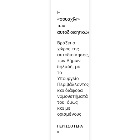
Η
«σουαχίλι»
των
αυτοδιοικητικών!
Βράζει ο
χώρος της
αυτοδιοίκησης,
των Δήμων
δηλαδή, με
το
Υπουργείο
Περιβάλλοντος
και διάφορα
νομοθετήματά
του, όμως
και με
ορισμένους
ΠΕΡΙΣΣΟΤΕΡΑ
»