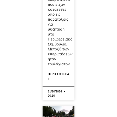
που είχαν
κατατεθεί
από τις
παρατάξεις
για
συζήτηση
στο
Περιφερειακό
Συμβούλιο.
Μεταξύ των
επερωτήσεων
ήταν
τουλάχιστον
ΠΕΡΙΣΣΟΤΕΡΑ
»
11/10/2024
20:10