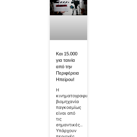
Και 15.000
για ταινία
από την
Περιφέρεια
Ηπείρου!
Η
κινηματογραφική
βιομηχανία
παγκοσμίως
είναι από
τις
σημαντικές..
Υπάρχουν
περιοχές