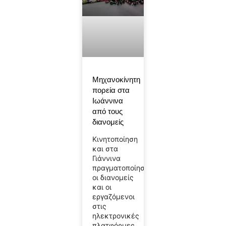
Μηχανοκίνητη
πορεία στα
Ιωάννινα
από τους
διανομείς
Κινητοποίηση
και στα
Γιάννινα
πραγματοποίησαν
οι διανομείς
και οι
εργαζόμενοι
στις
ηλεκτρονικές
πλατφόρμες.