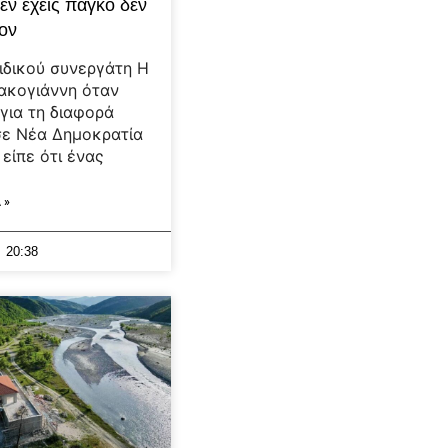
εν έχεις πάγκο δεν
λον
ιδικού συνεργάτη Η
ακογιάννη όταν
για τη διαφορά
σε Νέα Δημοκρατία
 είπε ότι ένας
 »
20:38