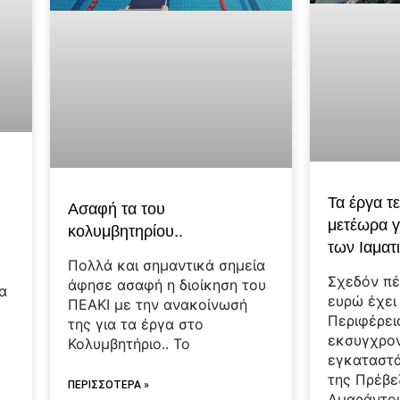
Τα έργα τ
Ασαφή τα του
μετέωρα γ
κολυμβητηρίου..
των Ιαματ
Πολλά και σημαντικά σημεία
Σχεδόν πέ
άφησε ασαφή η διοίκηση του
α
ευρώ έχει
ΠΕΑΚΙ με την ανακοίνωσή
Περιφέρει
της για τα έργα στο
εκσυγχρο
Κολυμβητήριο.. Το
εγκαταστά
της Πρέβε
ΠΕΡΙΣΣΟΤΕΡΑ »
Αμαράντο