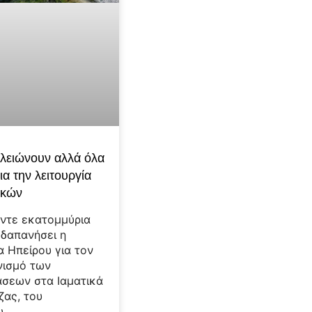
ελειώνουν αλλά όλα
ια την λειτουργία
ικών
ντε εκατομμύρια
 δαπανήσει η
α Ηπείρου για τον
νισμό των
σεων στα Ιαματικά
ζας, του
υ