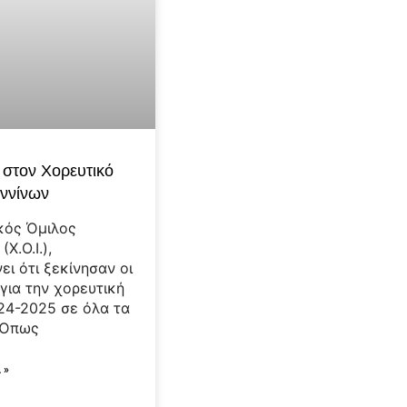
 στον Χορευτικό
αννίνων
κός Όμιλος
Χ.Ο.Ι.),
ει ότι ξεκίνησαν οι
για την χορευτική
24-2025 σε όλα τα
 Όπως
 »