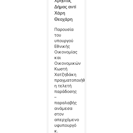
Χρήστος
Δήμας αντί
Χάρη
Θεοχάρη
Παρουσία
του
υπουργού
Εθνικής
Οικονομίας
και
Οικονομικών
Κωστή
Χατζηδάκη
πραγματοποιήθηκε
η τελετή
παράδοσης
–
παραλαβής
ανάμεσα
στον
απερχόμενο
υφυπουργό
κ.