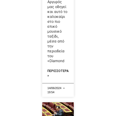
Αργυρός
μας οδηγεί
και αυτό το
καλοκαίρι
στο πιο
επικό
μουσικό
ταξίδι,
μέσα από
την
περιοδεία
του
«Diamond
ΠΕΡΙΣΣΟΤΕΡΑ
»
14/06/2024
19:54