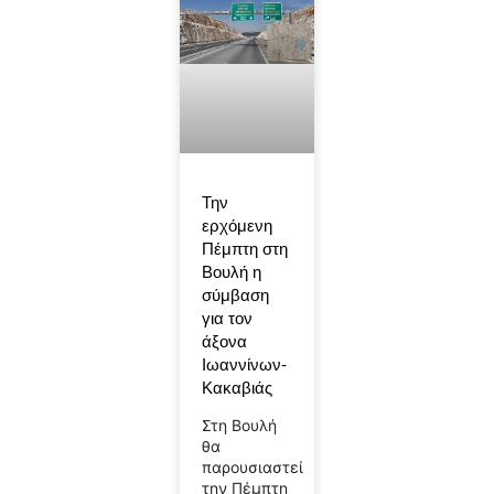
Την
ερχόμενη
Πέμπτη στη
Βουλή η
σύμβαση
για τον
άξονα
Ιωαννίνων-
Κακαβιάς
Στη Βουλή
θα
παρουσιαστεί
την Πέμπτη