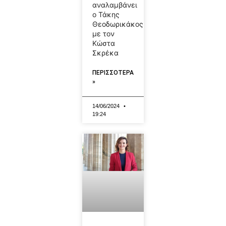
αναλαμβάνει
ο Τάκης
Θεοδωρικάκος,
με τον
Κώστα
Σκρέκα
ΠΕΡΙΣΣΟΤΕΡΑ
»
14/06/2024
19:24