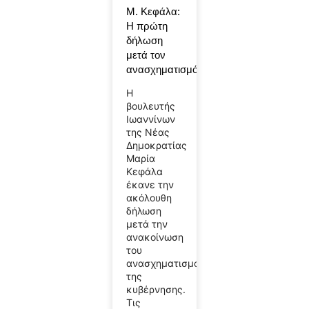
Μ. Κεφάλα:
Η πρώτη
δήλωση
μετά τον
ανασχηματισμό
Η
βουλευτής
Ιωαννίνων
της Νέας
Δημοκρατίας
Μαρία
Κεφάλα
έκανε την
ακόλουθη
δήλωση
μετά την
ανακοίνωση
του
ανασχηματισμού
της
κυβέρνησης.
Τις