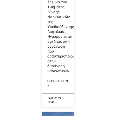
έρευνα του
Τμήματος
Δίωξης
Ναρκωτικών
της
Υποδιεύθυνσης
Ασφάλειας
Ηγουμενίτσας
εγκληματική
οργάνωση
που
δραστηριοποιούνταν
στην
διακίνηση
ναρκωτικών.
ΠΕΡΙΣΣΟΤΕΡΑ
»
14/06/2024
17:41