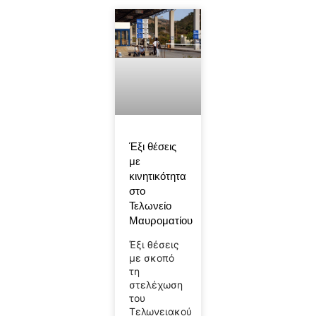
Έξι θέσεις
με
κινητικότητα
στο
Τελωνείο
Μαυροματίου
Έξι θέσεις
με σκοπό
τη
στελέχωση
του
Τελωνειακού