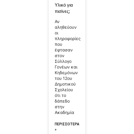
Υλικό για
πισίνες;
Αν
αληθεύουν
οι
πληροφορίες
που
έφτασαν
στον
Σύλλογο
Γονέων και
Κηδεμόνων
του 12ου
Δημοτικού
Σχολείου
ότι το
δάπεδο
στην
Ακαδημία
ΠΕΡΙΣΣΟΤΕΡΑ
»