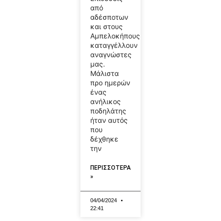
από
αδέσποτων
και στους
Αμπελοκήπους,
καταγγέλλουν
αναγνώστες
μας.
Μάλιστα
προ ημερών
ένας
ανήλικος
ποδηλάτης
ήταν αυτός
που
δέχθηκε
την
ΠΕΡΙΣΣΟΤΕΡΑ
»
04/04/2024
22:41