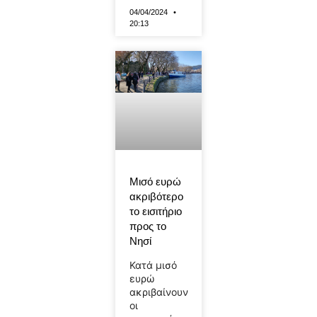
04/04/2024
20:13
Μισό ευρώ
ακριβότερο
το εισιτήριο
προς το
Νησί
Κατά μισό
ευρώ
ακριβαίνουν
οι