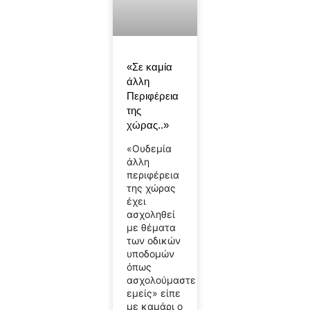
«Σε καμία
άλλη
Περιφέρεια
της
χώρας..»
«Ουδεμία
άλλη
περιφέρεια
της χώρας
έχει
ασχοληθεί
με θέματα
των οδικών
υποδομών
όπως
ασχολούμαστε
εμείς» είπε
με καμάρι ο