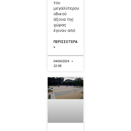
του
μεγαλύτερου
οδικού
άξονα της
χώρας
έγιναν από
ΠΕΡΙΣΣΟΤΕΡΑ
»
04/04/2024
22:08