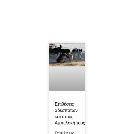
Επιθέσεις
αδέσποτων
και στους
Αμπελοκήπους..
Επιθέσεις