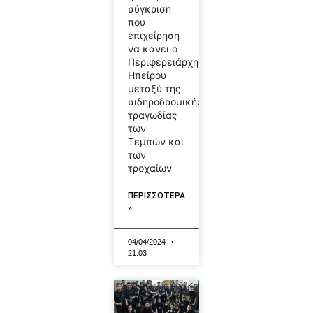
σύγκριση
που
επιχείρηση
να κάνει ο
Περιφερειάρχης
Ηπείρου
μεταξύ της
σιδηροδρομικής
τραγωδίας
των
Τεμπών και
των
τροχαίων
ΠΕΡΙΣΣΟΤΕΡΑ
»
04/04/2024
21:03