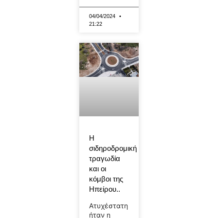
04/04/2024
21:22
Η
σιδηροδρομική
τραγωδία
και οι
κόμβοι της
Ηπείρου..
Ατυχέστατη
ήταν η