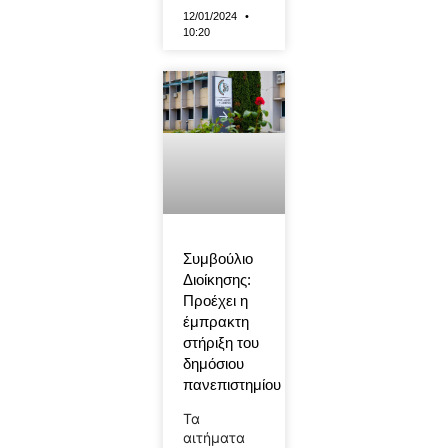
12/01/2024
10:20
Συμβούλιο
Διοίκησης:
Προέχει η
έμπρακτη
στήριξη του
δημόσιου
πανεπιστημίου
Τα
αιτήματα