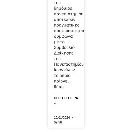
του
δημόσιου
πανεπιστημίου
αποτελούν
πραγματικές
προτεραιότητες
σύμφωνα
με το
Συμβούλιο
Διοίκησης
του
Πανεπιστημίου
Ιωαννίνων
το οποίο
παίρνει
θέση
ΠΕΡΙΣΣΟΤΕΡΑ
»
12/01/2024
09:56