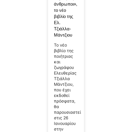
άνθρωποι»,
το νέο
βιβλίο της
Ελ.
Τζιάλλα-
Μάντζιου
Το νέο
βιβλίο της
ποιήτριας
και
ζωγράφου
Ελευθερίας
Τζιάλλα
Μάντζιου,
που έχει
εκδοθεί
πρόσφατα,
θα
παρουσιαστεί
στις 26
Ιανουαρίου
στην