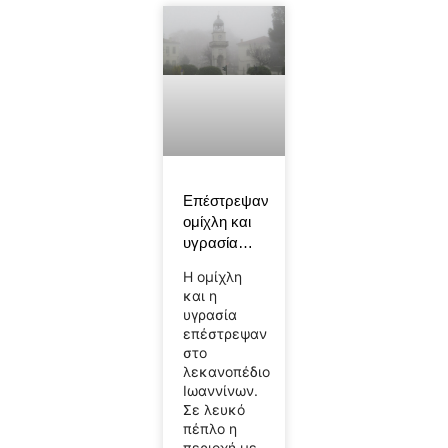
Επέστρεψαν
ομίχλη και
υγρασία…
Η ομίχλη
και η
υγρασία
επέστρεψαν
στο
λεκανοπέδιο
Ιωαννίνων.
Σε λευκό
πέπλο η
περιοχή με