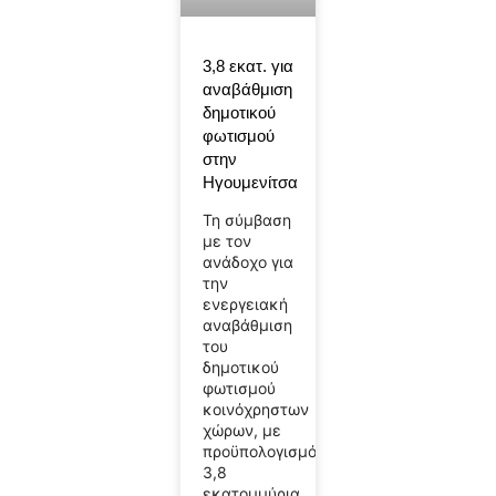
3,8 εκατ. για
αναβάθμιση
δημοτικού
φωτισμού
στην
Ηγουμενίτσα
Τη σύμβαση
με τον
ανάδοχο για
την
ενεργειακή
αναβάθμιση
του
δημοτικού
φωτισμού
κοινόχρηστων
χώρων, με
προϋπολογισμό
3,8
εκατομμύρια