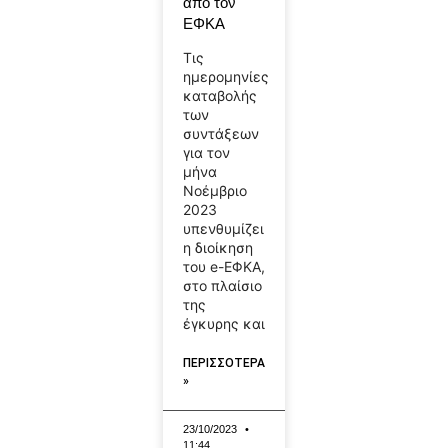
από τον
ΕΦΚΑ
Τις
ημερομηνίες
καταβολής
των
συντάξεων
για τον
μήνα
Νοέμβριο
2023
υπενθυμίζει
η διοίκηση
του e-ΕΦΚΑ,
στο πλαίσιο
της
έγκυρης και
ΠΕΡΙΣΣΟΤΕΡΑ
»
23/10/2023
11:44