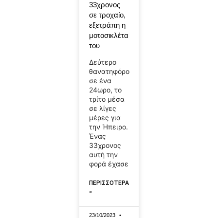
33χρονος
σε τροχαίο,
εξετράπη η
μοτοσικλέτα
του
Δεύτερο
θανατηφόρο
σε ένα
24ωρο, το
τρίτο μέσα
σε λίγες
μέρες για
την Ήπειρο.
Ένας
33χρονος
αυτή την
φορά έχασε
ΠΕΡΙΣΣΟΤΕΡΑ
»
23/10/2023