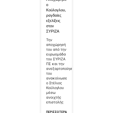
ο
Κούλογλου,
ραγδαίες
εξελίξεις
στον
ΣΥΡΙΖΑ
Την
αποχώρησή
του από την
ευρωομάδα
του ΣΥΡΙΖΑ
ΠΣ και την
ανεξαρτοποίησή
του
ανακοίνωσε
ο Στέλιος
Κούλογλου
μέσω
ανοιχτής
επιστολής
ΠΕΡΙΣΣΟΤΕΡΑ