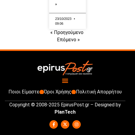
»
23/10/2023
09:06
« Προηγούμενο
Επόμενο »
Ποιοι Είμαστε
Όροι Χρήσης
Πολιτική Απορρήτου
Copyright © 2008-2025 EpirusPost.gr – Designed by
PlanTech