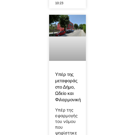
10:23
Υπέρ της
μεταφοράς
στο Δήμο,
Ωδείο και
Φιλαρμονική
Υπέρ της
εφαρμογής
του νόμου
που
ψηφίστηκε