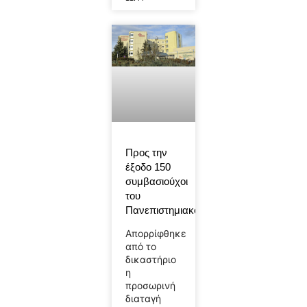
Προς την
έξοδο 150
συμβασιούχοι
του
Πανεπιστημιακού
Απορρίφθηκε
από το
δικαστήριο
η
προσωρινή
διαταγή