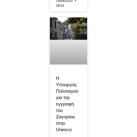
19/09/2023
18:51
Η
Υπουργός
Πολιτισμού
για την
εγγραφή
του
Ζαγορίου
στην
Unesco