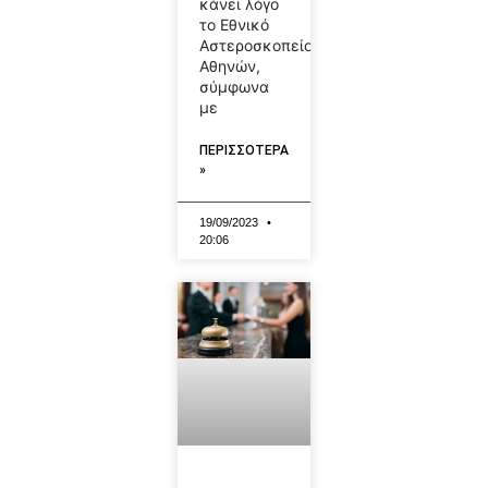
κάνει λόγο
το Εθνικό
Αστεροσκοπείο
Αθηνών,
σύμφωνα
με
ΠΕΡΙΣΣΟΤΕΡΑ
»
19/09/2023
20:06