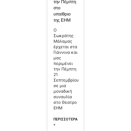
την Πέμπτη
στο
υπαίθριο
της ΕΗΜ
Ο
Σωκράτης
Mάλαμας
έρχεται στα
Γιάννινα και
μας
περιμένει
την Πέμπτη
21
Σεπτεμβρίου
σε μια
μοναδική
συναυλία
στο Θεατρο
ΕΗΜ
ΠΕΡΙΣΣΟΤΕΡΑ
»