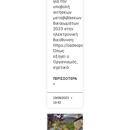
για την
υποβολή
αιτήσεων
μεταβιβάσεων
δικαιωμάτων
2023 στην
ηλεκτρονική
διεύθυνση:
https://osdeopekepe.dikaiomata.gr/bpe/
Όπως
εξηγεί ο
Οργανισμός,
σχετικά
ΠΕΡΙΣΣΟΤΕΡΑ
»
19/09/2023
19:42