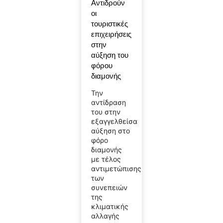
Αντιδρούν
οι
τουριστικές
επιχειρήσεις
στην
αύξηση του
φόρου
διαμονής
Την
αντίδραση
του στην
εξαγγελθείσα
αύξηση στο
φόρο
διαμονής
με τέλος
αντιμετώπισης
των
συνεπειών
της
κλιματικής
αλλαγής