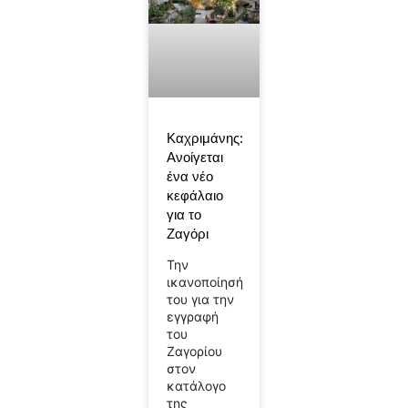
Καχριμάνης:
Ανοίγεται
ένα νέο
κεφάλαιο
για το
Ζαγόρι
Την
ικανοποίησή
του για την
εγγραφή
του
Ζαγορίου
στον
κατάλογο
της