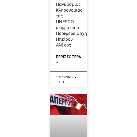
Παγκόσμιας
Κληρονομιάς
της
UNESCO
εκφράζει ο
Περιφερειάρχης
Ηπείρου
Αλέκος
ΠΕΡΙΣΣΟΤΕΡΑ
»
19/09/2023
19:31