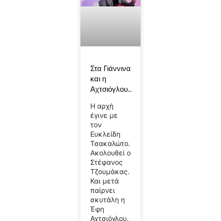
Στα Γιάννινα
και η
Αχτσιόγλου..
Η αρχή
έγινε με
τον
Ευκλείδη
Τσακαλώτο.
Ακολουθεί ο
Στέφανος
Τζουμάκας.
Και μετά
παίρνει
σκυτάλη η
Έφη
Αχτσιόγλου.