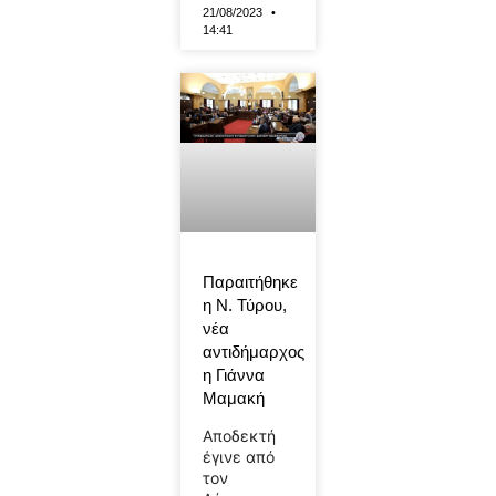
21/08/2023
14:41
Παραιτήθηκε
η Ν. Τύρου,
νέα
αντιδήμαρχος
η Γιάννα
Μαμακή
Αποδεκτή
έγινε από
τον