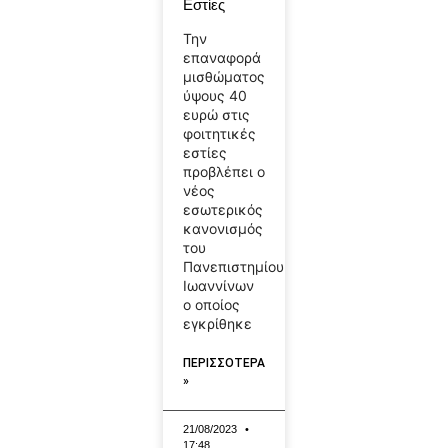
Εστίες
Την
επαναφορά
μισθώματος
ύψους 40
ευρώ στις
φοιτητικές
εστίες
προβλέπει ο
νέος
εσωτερικός
κανονισμός
του
Πανεπιστημίου
Ιωαννίνων
ο οποίος
εγκρίθηκε
ΠΕΡΙΣΣΟΤΕΡΑ
»
21/08/2023
17:48