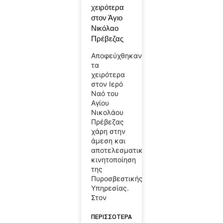
χειρότερα
στον Άγιο
Νικόλαο
Πρέβεζας
Αποφεύχθηκαν
τα
χειρότερα
στον Ιερό
Ναό του
Αγίου
Νικολάου
Πρέβεζας
χάρη στην
άμεση και
αποτελεσματική
κινητοποίηση
της
Πυροσβεστικής
Υπηρεσίας.
Στον
ΠΕΡΙΣΣΟΤΕΡΑ