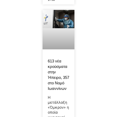
613 νέα
κρούσματα
στην
Ήπειρο, 357
στο Νομό
Ιωαννίνων
Η
μετάλλαξη
«Όμκρον» η
οποία