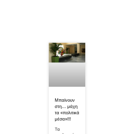
Μπαίνουν
στη… μάχη
τα «πολιτικά
μέσα»!!!
Τα