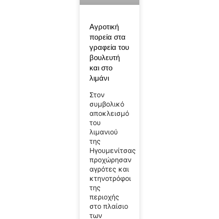
Αγροτική
πορεία στα
γραφεία του
βουλευτή
και στο
λιμάνι
Στον
συμβολικό
αποκλεισμό
του
λιμανιού
της
Ηγουμενίτσας
προχώρησαν
αγρότες και
κτηνοτρόφοι
της
περιοχής
στο πλαίσιο
των