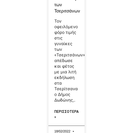
των
Τσεριτσάνων
Τον
οφειλόμενο
φόρο τιμής
στις
γυναίκες
των
«Τσεριτσάνων»
απέδωσε
και φέτος
με μια λιτή
εκδήλωση
στα
Τσερίτσανα
ο Δήμος
Δωδώνης,.
ΠΕΡΙΣΣΟΤΕΡΑ
»
18/02/2022