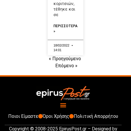
κοριτσιών,
τέθηκε και
σε
ΠΕΡΙΣΣΟΤΕΡΑ
»
18/02/2022
14:01
« Προηγούμενο
Επόμενο »
Ποιοι Είμαστε
Όροι Χρήσης
Πολιτική Απορρήτου
Copyright © 2008-2025 EpirusPost.gr – Designed by