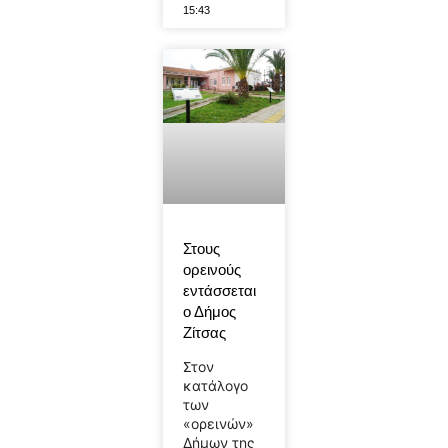
15:43
Στους
ορεινούς
εντάσσεται
ο Δήμος
Ζίτσας
Στον
κατάλογο
των
«ορεινών»
Δήμων της