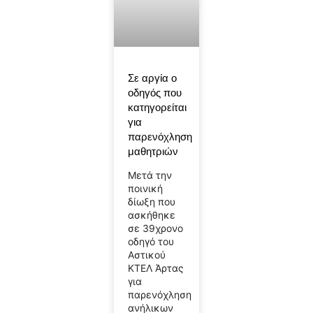
Σε αργία ο
οδηγός που
κατηγορείται
για
παρενόχληση
μαθητριών
Μετά την
ποινική
δίωξη που
ασκήθηκε
σε 39χρονο
οδηγό του
Αστικού
ΚΤΕΛ Άρτας
για
παρενόχληση
ανήλικων