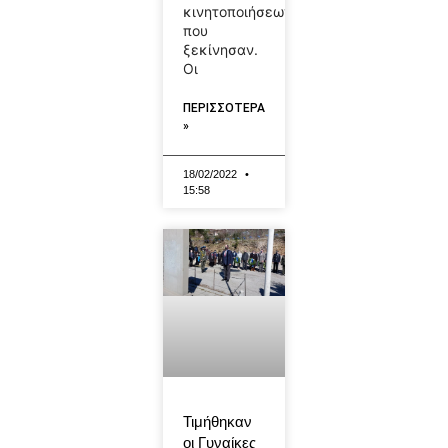
κινητοποιήσεων
που
ξεκίνησαν.
Οι
ΠΕΡΙΣΣΟΤΕΡΑ
»
18/02/2022
15:58
Τιμήθηκαν
οι Γυναίκες