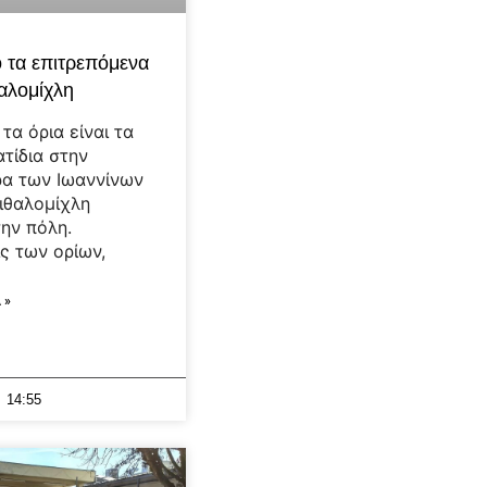
 τα επιτρεπόμενα
θαλομίχλη
τα όρια είναι τα
τίδια στην
α των Ιωαννίνων
ιθαλομίχλη
την πόλη.
ς των ορίων,
 »
14:55