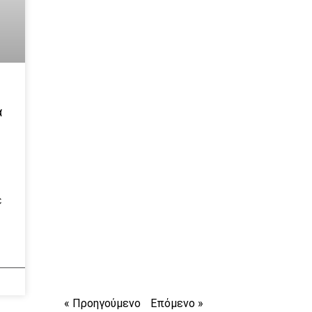
α
ε
« Προηγούμενο
Επόμενο »