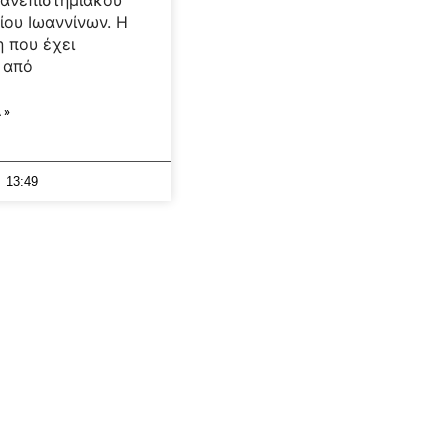
ου Ιωαννίνων. Η
 που έχει
 από
 »
13:49