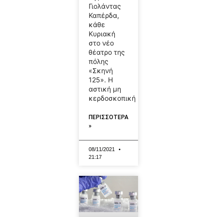
Γιολάντας
Καπέρδα,
κάθε
Κυριακή
στο νέο
θέατρο της
πόλης
«Σκηνή
125». Η
αστική μη
κερδοσκοπική
ΠΕΡΙΣΣΟΤΕΡΑ
»
08/11/2021
21:17