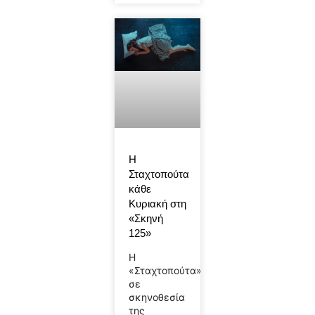
Η
Σταχτοπούτα
κάθε
Κυριακή στη
«Σκηνή
125»
Η
«Σταχτοπούτα»
σε
σκηνοθεσία
της