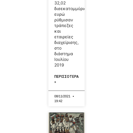
32,02
δισεκατομμύρια
ευρώ
ρύθμισαν
τράπεζες
και
εταιρείες
διαχείρισης,
στο
διάστημα
Ιουλίου
2019
ΠΕΡΙΣΣΟΤΕΡΑ
»
08/11/2021
19:42