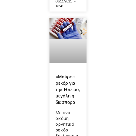
08/11/2021
18:41
«Μαύρο»
ρεκόρ για
την Ήπειρο,
μεγάλη η
διασπορά
Με ένα
ακόμη
αρνητικό
ρεκόρ
ξεκίνησε η