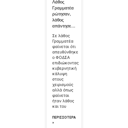
Λάθος
Γραμματέα
ρώτησαν,
λάθος
απάντησε…
Σε λάθος
Γραμματέα
φαίνεται ότι
απευθύνθηκε
ο ΦΟΔΣΑ
επιδιώκοντας
κυβερνητική
κάλυψη
στους
χειρισμούς
αλλά όπως
φαίνεται
ήταν λάθος
και του
ΠΕΡΙΣΣΟΤΕΡΑ
»