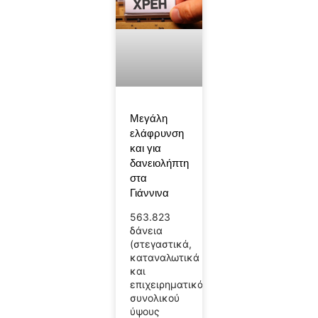
Μεγάλη
ελάφρυνση
και για
δανειολήπτη
στα
Γιάννινα
563.823
δάνεια
(στεγαστικά,
καταναλωτικά
και
επιχειρηματικά),
συνολικού
ύψους