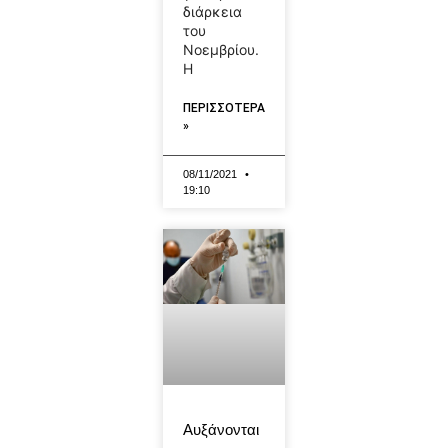
διάρκεια
του
Νοεμβρίου.
Η
ΠΕΡΙΣΣΟΤΕΡΑ
»
08/11/2021
19:10
Αυξάνονται