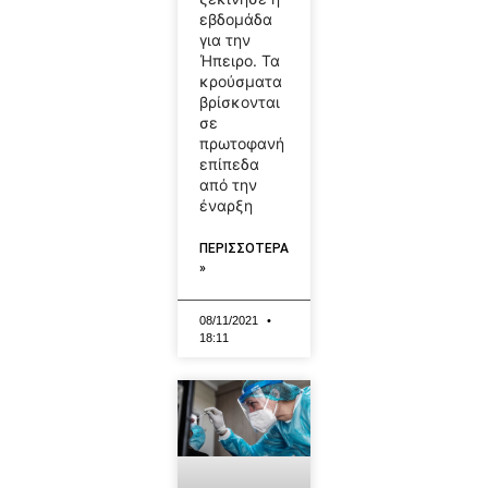
εβδομάδα
για την
Ήπειρο. Τα
κρούσματα
βρίσκονται
σε
πρωτοφανή
επίπεδα
από την
έναρξη
ΠΕΡΙΣΣΟΤΕΡΑ
»
08/11/2021
18:11