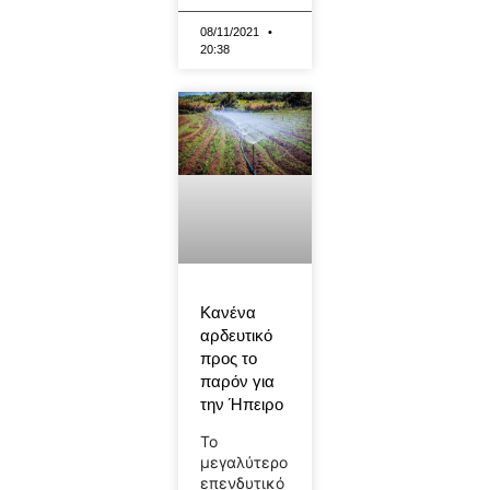
08/11/2021
20:38
Κανένα
αρδευτικό
προς το
παρόν για
την Ήπειρο
Το
μεγαλύτερο
επενδυτικό