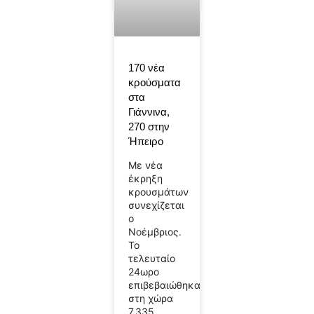
170 νέα
κρούσματα
στα
Γιάννινα,
270 στην
Ήπειρο
Με νέα
έκρηξη
κρουσμάτων
συνεχίζεται
ο
Νοέμβριος.
Το
τελευταίο
24ωρο
επιβεβαιώθηκαν
στη χώρα
7.335