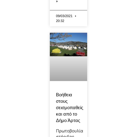
»
09/03/2021
20:32
Βοήθεια
στους
σεισμοπαθείς
και από το
Δήμο Άρτας
Πρωτοβουλία
στήριξης