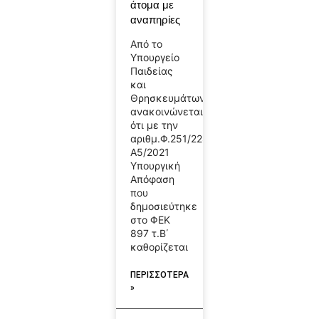
άτομα με
αναπηρίες
Από το
Υπουργείο
Παιδείας
και
Θρησκευμάτων
ανακοινώνεται
ότι με την
αριθμ.Φ.251/22806/
Α5/2021
Υπουργική
Απόφαση
που
δημοσιεύτηκε
στο ΦΕΚ
897 τ.Β΄
καθορίζεται
ΠΕΡΙΣΣΟΤΕΡΑ
»