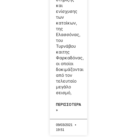
και
ενίσχυσης
των
κατοίκων,
της
Ελασσόνας,
του
Τυρνάβου
καιτης
Φαρκαδόνας,
οι οποίοι
δοκιμάζονται
από τον
τελευταίο
μεγάλο
σεισμό,
ΠΕΡΙΣΣΟΤΕΡΑ
»
09/03/2021
19:51