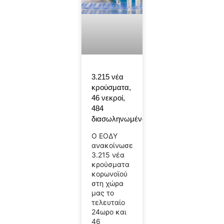
3.215 νέα
κρούσματα,
46 νεκροί,
484
διασωληνωμένοι
Ο ΕΟΔΥ
ανακοίνωσε
3.215 νέα
κρούσματα
κορωνοϊού
στη χώρα
μας το
τελευταίο
24ωρο και
46