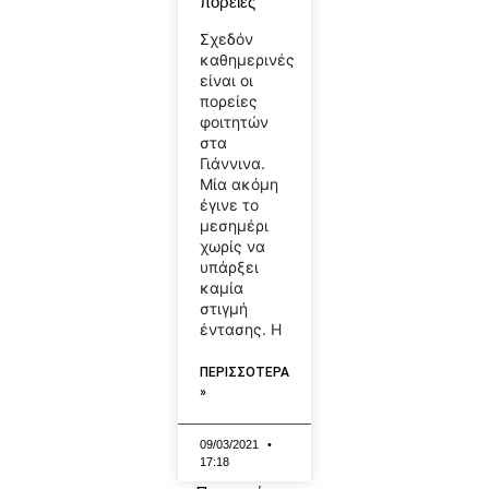
πορείες
Σχεδόν
καθημερινές
είναι οι
πορείες
φοιτητών
στα
Γιάννινα.
Μία ακόμη
έγινε το
μεσημέρι
χωρίς να
υπάρξει
καμία
στιγμή
έντασης. Η
ΠΕΡΙΣΣΟΤΕΡΑ
»
09/03/2021
17:18