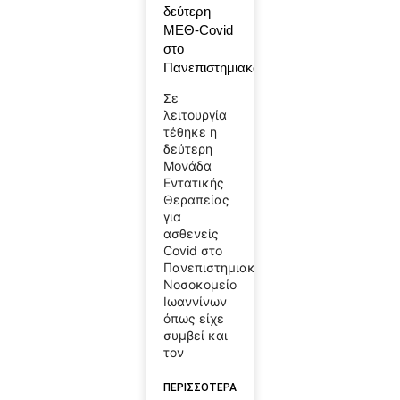
δεύτερη
ΜΕΘ-Covid
στο
Πανεπιστημιακό
Σε
λειτουργία
τέθηκε η
δεύτερη
Μονάδα
Εντατικής
Θεραπείας
για
ασθενείς
Covid στο
Πανεπιστημιακό
Νοσοκομείο
Ιωαννίνων
όπως είχε
συμβεί και
τον
ΠΕΡΙΣΣΟΤΕΡΑ