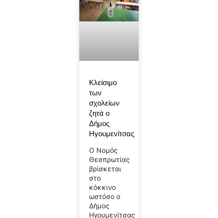
Κλείσιμο
των
σχολείων
ζητά ο
Δήμος
Ηγουμενίτσας
Ο Νομός
Θεσπρωτίας
βρίσκεται
στο
κόκκινο
ωστόσο ο
Δήμος
Ηγουμενίτσας