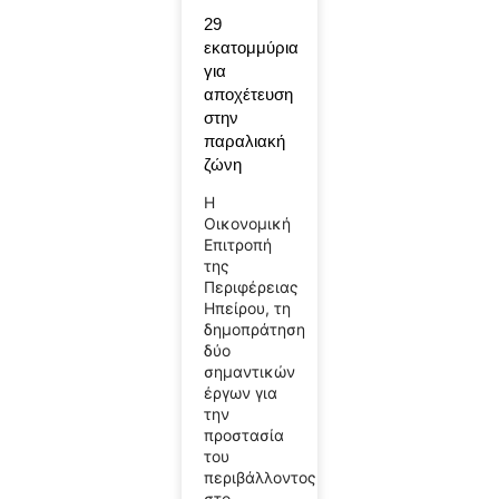
29
εκατομμύρια
για
αποχέτευση
στην
παραλιακή
ζώνη
Η
Οικονομική
Επιτροπή
της
Περιφέρειας
Ηπείρου, τη
δημοπράτηση
δύο
σημαντικών
έργων για
την
προστασία
του
περιβάλλοντος
στο