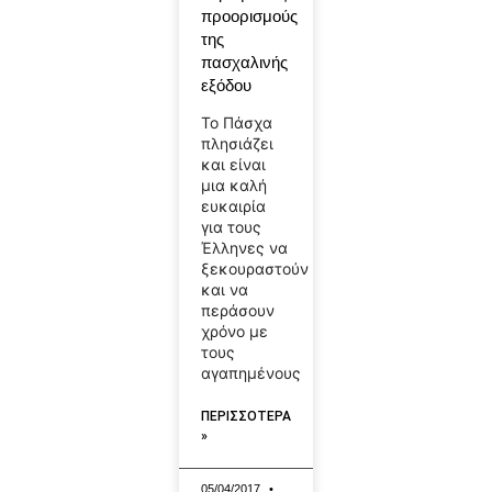
προορισμούς
της
πασχαλινής
εξόδου
Το Πάσχα
πλησιάζει
και είναι
μια καλή
ευκαιρία
για τους
Έλληνες να
ξεκουραστούν
και να
περάσουν
χρόνο με
τους
αγαπημένους
ΠΕΡΙΣΣΟΤΕΡΑ
»
05/04/2017