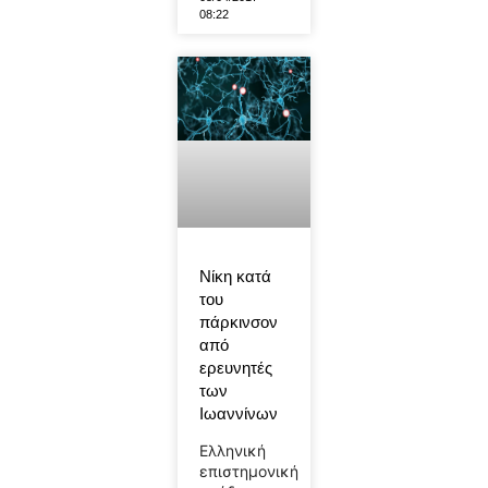
08:22
Νίκη κατά
του
πάρκινσον
από
ερευνητές
των
Ιωαννίνων
Ελληνική
επιστημονική