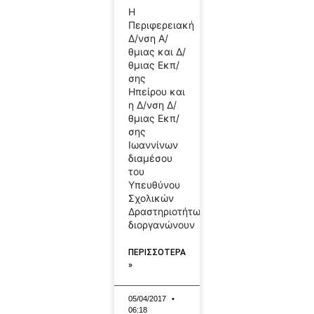
Η
Περιφερειακή
Δ/νση Α/
θμιας και Δ/
θμιας Εκπ/
σης
Ηπείρου και
η Δ/νση Δ/
θμιας Εκπ/
σης
Ιωαννίνων
διαμέσου
του
Υπευθύνου
Σχολικών
Δραστηριοτήτων
διοργανώνουν
ΠΕΡΙΣΣΟΤΕΡΑ
»
05/04/2017
06:18