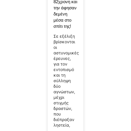
82χρονη και
την άφησαν
δεμένη
μέσα στο
σπίτι της!
Σε εξέλιξη
βρίσκονται
οι
αστυνομικές
έρευνες,
για τον
εντοπισμό
και τη
σύλληψη
δύο
αγνώστων,
μέχρι
στιγμής
δραστών,
που
διέπραξαν
ληστεία,