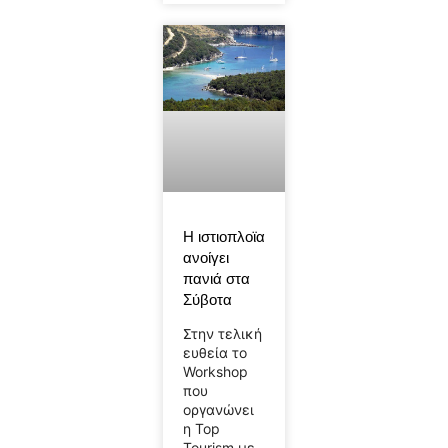
Η ιστιοπλοϊα
ανοίγει
πανιά στα
Σύβοτα
Στην τελική
ευθεία το
Workshop
που
οργανώνει
η Top
Tourism με