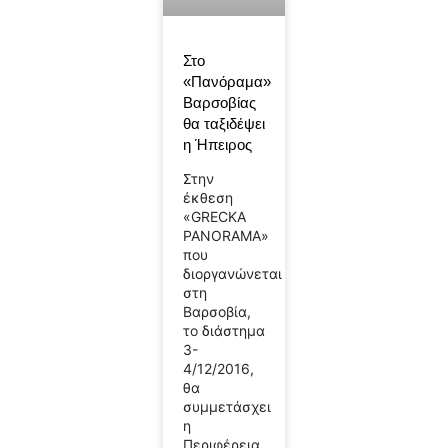
Στο
«Πανόραμα»
Βαρσοβίας
θα ταξιδέψει
η Ήπειρος
Στην
έκθεση
«GRECKA
PANORAMA»
που
διοργανώνεται
στη
Βαρσοβία,
το διάστημα
3-
4/12/2016,
θα
συμμετάσχει
η
Περιφέρεια