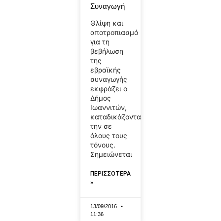
Συναγωγή
Θλίψη και
αποτροπιασμό
για τη
βεβήλωση
της
εβραϊκής
συναγωγής
εκφράζει ο
Δήμος
Ιωαννιτών,
καταδικάζοντας
την σε
όλους τους
τόνους.
Σημειώνεται
ΠΕΡΙΣΣΟΤΕΡΑ
»
13/09/2016
11:36