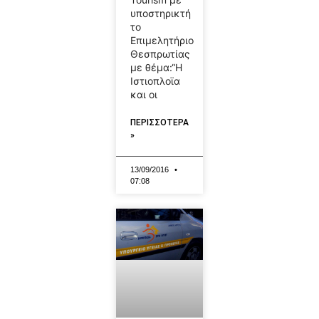
υποστηρικτή
το
Επιμελητήριο
Θεσπρωτίας
με θέμα:“Η
Ιστιοπλοϊα
και οι
ΠΕΡΙΣΣΟΤΕΡΑ
»
13/09/2016
07:08