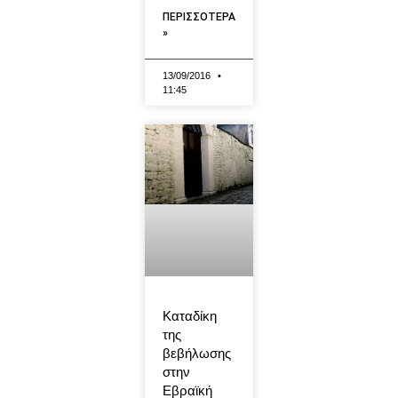
ΠΕΡΙΣΣΟΤΕΡΑ
»
13/09/2016
11:45
Καταδίκη
της
βεβήλωσης
στην
Εβραϊκή