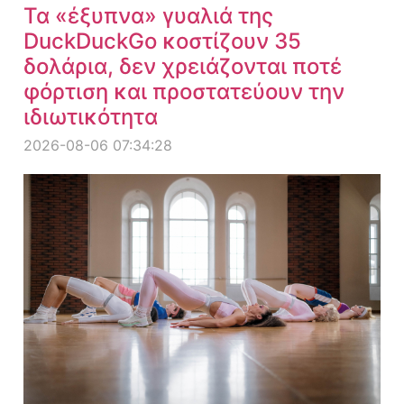
Τα «έξυπνα» γυαλιά της
DuckDuckGo κοστίζουν 35
δολάρια, δεν χρειάζονται ποτέ
φόρτιση και προστατεύουν την
ιδιωτικότητα
2026-08-06 07:34:28