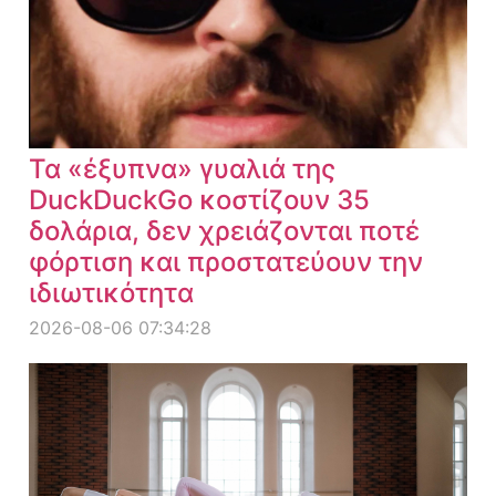
Τα «έξυπνα» γυαλιά της
DuckDuckGo κοστίζουν 35
δολάρια, δεν χρειάζονται ποτέ
φόρτιση και προστατεύουν την
ιδιωτικότητα
2026-08-06 07:34:28