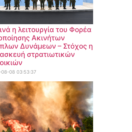
ινά η λειτουργία του Φορέα
οποίησης Ακινήτων
πλων Δυνάμεων – Στόχος η
ασκευή στρατιωτικών
οικιών
-08-08 03:53:37