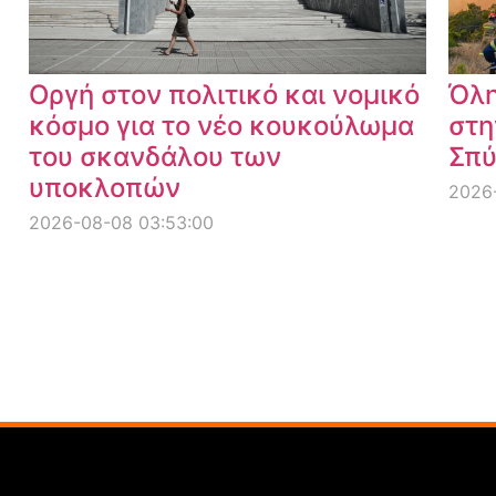
Οργή στον πολιτικό και νομικό
Όλη
κόσμο για το νέο κουκούλωμα
στη
του σκανδάλου των
Σπύ
υποκλοπών
2026-
2026-08-08 03:53:00