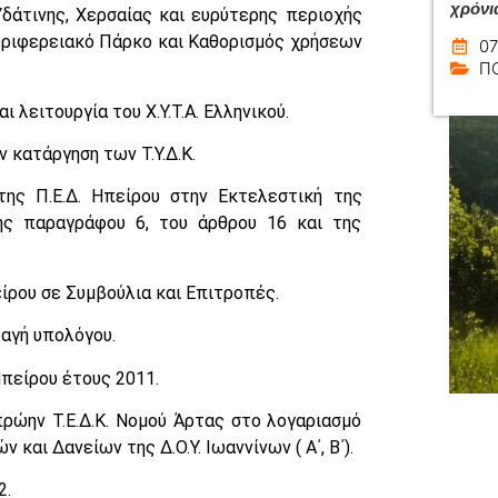
χρόνι
δάτινης, Χερσαίας και ευρύτερης περιοχής
Περιφερειακό Πάρκο και Καθορισμός χρήσεων
07
Π
 λειτουργία του Χ.Υ.Τ.Α. Ελληνικού.
 κατάργηση των Τ.Υ.Δ.Κ.
της Π.Ε.Δ. Ηπείρου στην Εκτελεστική της
ης παραγράφου 6, του άρθρου 16 και της
ίρου σε Συμβούλια και Επιτροπές.
αγή υπολόγου.
πείρου έτους 2011.
ρώην Τ.Ε.Δ.Κ. Νομού Άρτας στο λογαριασμό
και Δανείων της Δ.Ο.Υ. Ιωαννίνων ( Α΄, Β΄).
2.