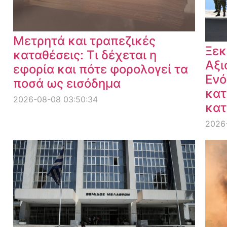
Μετρητά και τραπεζικές
Ξεκ
καταθέσεις: Τι δέχεται η
Αξι
εφορία και πότε φορολογεί τα
Ενό
ποσά ως εισόδημα
κατ
2026-08-08 03:50:34
κατ
2026