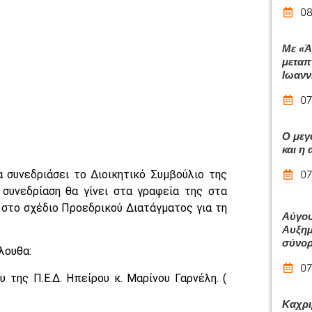
08
Με «Ά
μεταπ
Ιωανν
07
Ο μεγ
και η
 συνεδριάσει το Διοικητικό Συμβούλιο της
07
συνεδρίαση θα γίνει στα γραφεία της στα
 στο σχέδιο Προεδρικού Διατάγματος για τη
Αύγου
Αυξημ
σύνο
λουθα:
07
 της Π.Ε.Δ. Ηπείρου κ. Μαρίνου Γαρνέλη. (
Καχρι