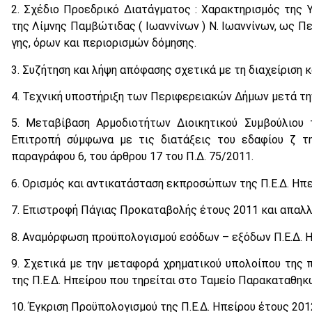
2. Σχέδιο Προεδρικό Διατάγματος : Χαρακτηρισμός της Υ
της Λίμνης Παμβώτιδας ( Ιωαννίνων ) Ν. Ιωαννίνων, ως 
γης, όρων και περιορισμών δόμησης.
3. Συζήτηση και λήψη απόφασης σχετικά με τη διαχείριση και
4. Τεχνική υποστήριξη των Περιφερειακών Δήμων μετά την
5. Μεταβίβαση Αρμοδιοτήτων Διοικητικού Συμβούλιου 
Επιτροπή σύμφωνα με τις διατάξεις του εδαφίου ζ τ
παραγράφου 6, του άρθρου 17 του Π.Δ. 75/2011.
6. Ορισμός και αντικατάσταση εκπροσώπων της Π.Ε.Δ. Ηπε
7. Επιστροφή Πάγιας Προκαταβολής έτους 2011 και απαλλ
8. Αναμόρφωση προϋπολογισμού εσόδων – εξόδων Π.Ε.Δ. Η
9. Σχετικά με την μεταφορά χρηματικού υπολοίπου της π
της Π.Ε.Δ. Ηπείρου που τηρείται στο Ταμείο Παρακαταθηκών 
10. Έγκριση Προϋπολογισμού της Π.Ε.Δ. Ηπείρου έτους 201