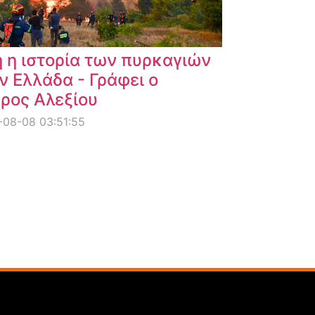
 η ιστορία των πυρκαγιών
ν Ελλάδα - Γράφει ο
ρος Αλεξίου
08-08 03:51:55