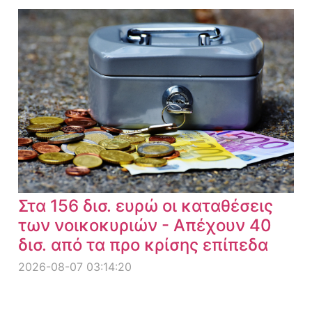
Στα 156 δισ. ευρώ οι καταθέσεις
των νοικοκυριών - Απέχουν 40
δισ. από τα προ κρίσης επίπεδα
2026-08-07 03:14:20