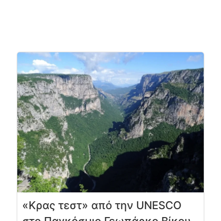
«Κρας τεστ» από την UNESCO
στο Παγκόσμιο Γεωπάρκο Βίκου–