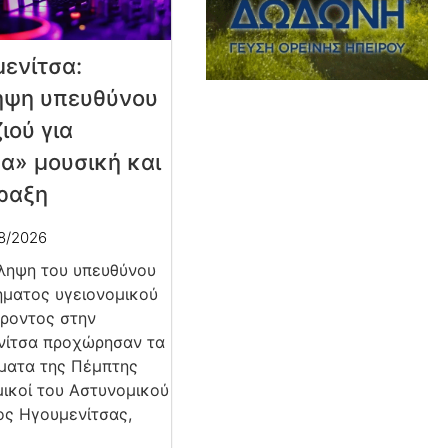
ενίτσα:
ηψη υπευθύνου
ιού για
α» μουσική και
ραξη
8/2026
ληψη του υπευθύνου
ματος υγειονομικού
ροντος στην
νίτσα προχώρησαν τα
ματα της Πέμπτης
ικοί του Αστυνομικού
ς Ηγουμενίτσας,