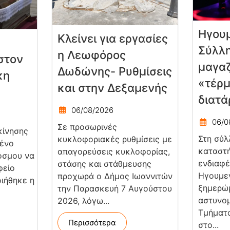
Ηγουμ
Κλείνει για εργασίες
Σύλλ
η Λεωφόρος
στον
μαγαζ
Δωδώνης- Ρυθμίσεις
κη
«τέρμ
και στην Δεξαμενής
διατά
06/08/2026
06/0
Σε προσωρινές
κίνησης
Στη σύλ
κυκλοφοριακές ρυθμίσεις με
μένο
καταστή
απαγορεύσεις κυκλοφορίας,
όσμου να
ενδιαφέ
στάσης και στάθμευσης
φείο
Ηγουμε
προχωρά ο Δήμος Ιωαννιτών
ιήθηκε η
ξημερώ
την Παρασκευή 7 Αυγούστου
αστυνομ
2026, λόγω...
Τμήματο
Περισσότερα
στο...