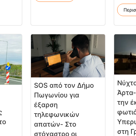
Περι
Νύχτα
SOS από τον Δήμο
Άρτα-
Πωγωνίου για
την έ
έξαρση
φωτιά
ς
τηλεφωνικών
Υπερ
το
απατών- Στο
στη Γ
στόχαστρο οι