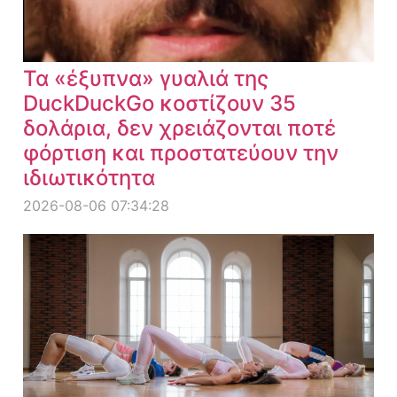
Τα «έξυπνα» γυαλιά της
DuckDuckGo κοστίζουν 35
δολάρια, δεν χρειάζονται ποτέ
φόρτιση και προστατεύουν την
ιδιωτικότητα
2026-08-06 07:34:28