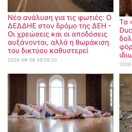
Νέα ανάλυση για τις φωτιές: Ο
Τα 
ΔΕΔΔΗΕ στον δρόμο της ΔΕΗ -
Duc
Οι χρεώσεις και οι αποδόσεις
δολ
αυξάνονται, αλλά η θωράκιση
φόρ
του δικτύου καθυστερεί
ιδι
2026-08-06 08:09:33
2026