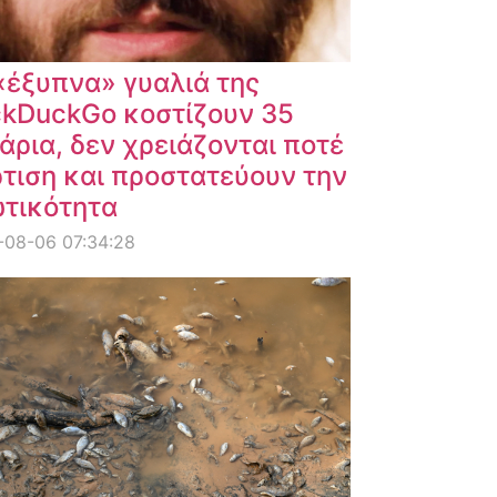
«έξυπνα» γυαλιά της
kDuckGo κοστίζουν 35
άρια, δεν χρειάζονται ποτέ
τιση και προστατεύουν την
ωτικότητα
-08-06 07:34:28