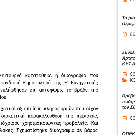
Το ρι
Περιφ
06
Συνελ
Άρτας
ΚΥΤ 
06
λειτουργό κατατέθηκε η δικογραφία που
Κ
πονδιακή Θηροφυλακή της Ε’ Κυνηγετικής
υνελήφθησαν επ’ αυτοφώρω το βράδυ της
Πρέβε
ου.
ποδηλ
τον Σ
 σχετική αξιοποίηση πληροφοριών που είχαν
ιακριτική παρακολούθηση της περιοχής,
06
ριόχοιρου, χρησιμοποιώντας προβολείς.
Και
λακες. Σχηματίστηκε δικογραφία σε βάρος
ΟΠΕΚΑ