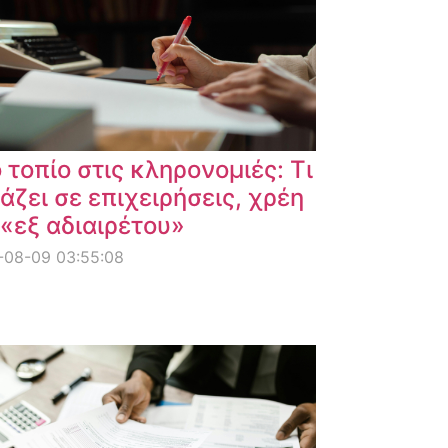
 τοπίο στις κληρονομιές: Τι
άζει σε επιχειρήσεις, χρέη
 «εξ αδιαιρέτου»
-08-09 03:55:08