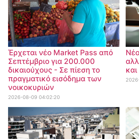
Έρχεται νέο Market Pass από
Νέο
Σεπτέμβριο για 200.000
αλλ
δικαιούχους - Σε πίεση το
και
πραγματικό εισόδημα των
2026
νοικοκυριών
2026-08-09 04:02:20