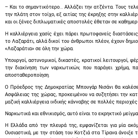
– Και το σημαντικότερο… Αλλάζει την ατζέντα. Τους τελ
την πλάτη στον τοίχο, εξ αιτίας της έκρηξης στην καλλιέ
και οι ξένες διπλωματικές αποστολές έθεταν σε καθημερι
Η καλλιέργεια χασίς έχει πάρει πρωτοφανείς διαστάσεις
το Λαζαράτι, αλλά δικοί του άνθρωποι πλέον, έχουν δημι
«Λαζαράτια» σε όλη την χώρα.
Υπουργοί, αστυνομικοί, δικαστές, κρατικοί λειτουργοί, φ
την διακίνηση των ναρκωτικών, που παράγει χρήμα, πα
αποσταθεροποίηση.
Ο Πρόεδρος της Δημοκρατίας Μπουγάρ Νισάνι θα καλέσει
Ασφάλειας της χώρας, προκειμένου να συζητήσει την κατ
μαζική καλλιέργεια ινδικής κάνναβης σε πολλές περιοχές
Ναρκωτικά και εθνικισμός, αυτό είναι το εκρηκτικό μείγμα
Η Ελλάδα από την πλευρά της, εμφανίζεται για μία ακό
Ουσιαστικά, με την στάση του Κοτζιά στα Τίρανα άνοιξε