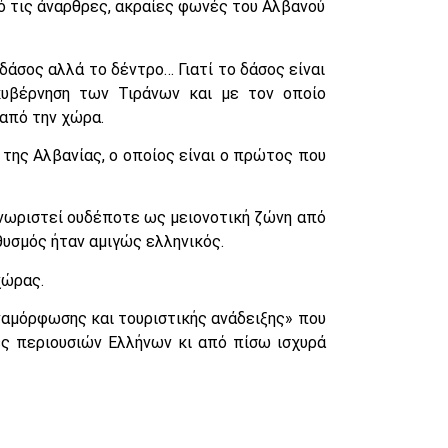
ό τις άναρθρες, ακραίες φωνές του Αλβανού
άσος αλλά το δέντρο… Γιατί το δάσος είναι
κυβέρνηση των Τιράνων και με τον οποίο
 από την χώρα.
ύ της Αλβανίας, ο οποίος είναι ο πρώτος που
γνωριστεί ουδέποτε ως μειονοτική ζώνη από
θυσμός ήταν αμιγώς ελληνικός.
χώρας.
ναμόρφωσης και τουριστικής ανάδειξης» που
ές περιουσιών Ελλήνων κι από πίσω ισχυρά