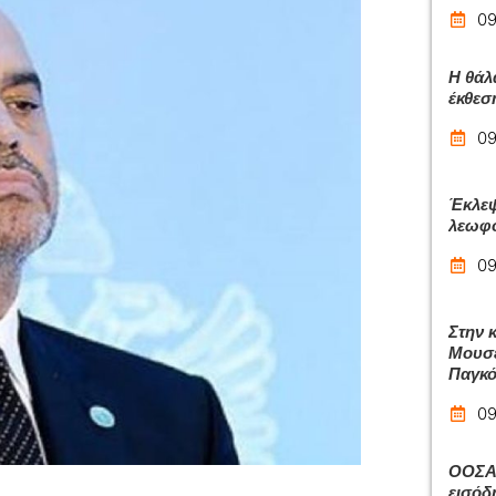
09
Η θάλ
έκθεσ
09
Έκλεψ
λεωφο
09
Στην 
Μουσε
Παγκό
09
ΟΟΣΑ:
εισόδ