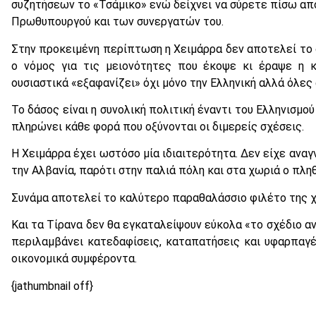
συζητήσεων το «Τσάμικο» ενώ δείχνει να σύρετε πίσω απ
Πρωθυπουργού και των συνεργατών του.
Στην προκειμένη περίπτωση η Χειμάρρα δεν αποτελεί το δ
ο νόμος για τις μειονότητες που έκοψε κι έραψε η 
ουσιαστικά «εξαφανίζει» όχι μόνο την Ελληνική αλλά όλες
Το δάσος είναι η συνολική πολιτική έναντι του Ελληνισμο
πληρώνει κάθε φορά που οξύνονται οι διμερείς σχέσεις.
Η Χειμάρρα έχει ωστόσο μία ιδιαιτερότητα. Δεν είχε ανα
την Αλβανία, παρότι στην παλιά πόλη και στα χωριά ο πλη
Συνάμα αποτελεί το καλύτερο παραθαλάσσιο φιλέτο της 
Και τα Τίρανα δεν θα εγκαταλείψουν εύκολα «το σχέδιο α
περιλαμβάνει κατεδαφίσεις, καταπατήσεις και υφαρπαγ
οικονομικά συμφέροντα.
{jathumbnail off}