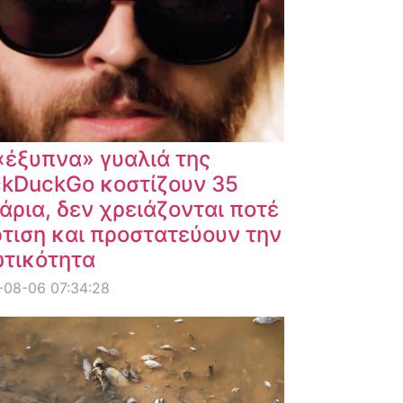
«έξυπνα» γυαλιά της
kDuckGo κοστίζουν 35
άρια, δεν χρειάζονται ποτέ
τιση και προστατεύουν την
ωτικότητα
-08-06 07:34:28