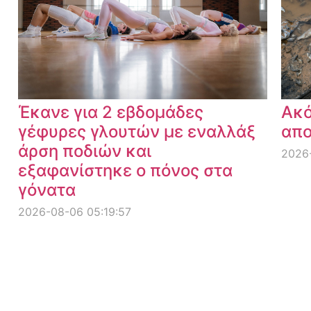
Έκανε για 2 εβδομάδες
Ακό
γέφυρες γλουτών με εναλλάξ
απο
άρση ποδιών και
2026-
εξαφανίστηκε ο πόνος στα
γόνατα
2026-08-06 05:19:57