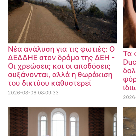
Νέα ανάλυση για τις φωτιές: Ο
Τα 
ΔΕΔΔΗΕ στον δρόμο της ΔΕΗ -
Duc
Οι χρεώσεις και οι αποδόσεις
δολ
αυξάνονται, αλλά η θωράκιση
φόρ
του δικτύου καθυστερεί
ιδι
2026-08-06 08:09:33
2026