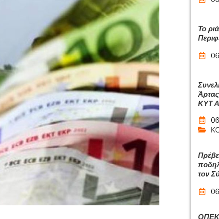
Το ρι
Περιφ
06
Συνελ
Άρτας
ΚΥΤ 
06
Κ
Πρέβε
ποδηλ
τον Σ
06
ΟΠΕΚΑ